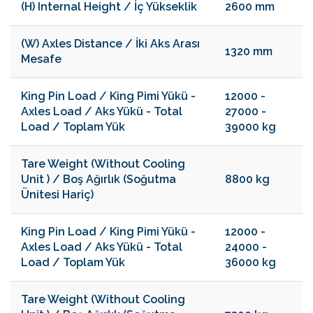
(H) Internal Height / İç Yükseklik
2600 mm
(W) Axles Distance / İki Aks Arası
1320 mm
Mesafe
King Pin Load / King Pimi Yükü -
12000 -
Axles Load / Aks Yükü - Total
27000 -
Load / Toplam Yük
39000 kg
Tare Weight (Without Cooling
Unit ) / Boş Ağırlık (Soğutma
8800 kg
Ünitesi Hariç)
King Pin Load / King Pimi Yükü -
12000 -
Axles Load / Aks Yükü - Total
24000 -
Load / Toplam Yük
36000 kg
Tare Weight (Without Cooling