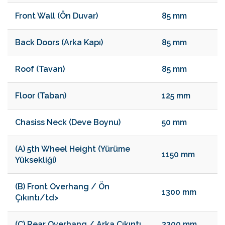
Front Wall (Ön Duvar)
85 mm
Back Doors (Arka Kapı)
85 mm
Roof (Tavan)
85 mm
Floor (Taban)
125 mm
Chasiss Neck (Deve Boynu)
50 mm
(A) 5th Wheel Height (Yürüme
1150 mm
Yüksekliği)
(B) Front Overhang / Ön
1300 mm
Çıkıntı/td>
(C) Rear Overhang / Arka Çıkıntı
3300 mm