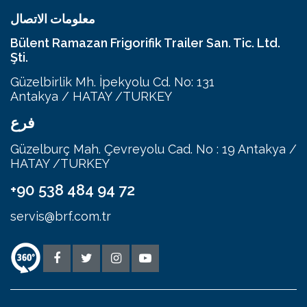
معلومات الاتصال
Bülent Ramazan Frigorifik Trailer San. Tic. Ltd.
Şti.
Güzelbirlik Mh. İpekyolu Cd. No: 131
Antakya / HATAY /TURKEY
فرع
Güzelburç Mah. Çevreyolu Cad. No : 19 Antakya /
HATAY /TURKEY
+90 538 484 94 72
servis@brf.com.tr